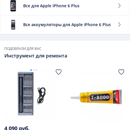
данный показатель, тем дольше работает мобильный
Все для Apple iPhone 6 Plus
телефон без подзарядки.
Заменить данный элемент необходимо, если:
Все аккумуляторы для Apple iPhone 6 Plus
он быстро разряжается;
сильно нагревается при зарядке;
он вздулся.
ПОДОБРАЛИ ДЛЯ ВАС
В дальнейшем использовать такой элемент не
Инструмент для ремонта
рекомендуется.
4 090 руб.