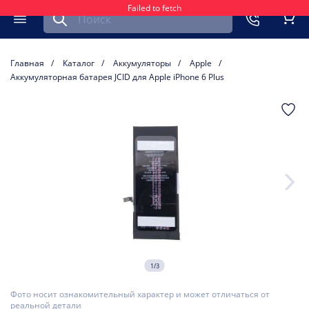
Failed to fetch
Найти запчасть для мобильного устройства
ть
Меню
Кор
Главная
Каталог
Аккумуляторы
Apple
Аккумуляторная батарея JCID для Apple iPhone 6 Plus
1/3
Фото носит ознакомительный характер и может отличаться от
реальной детали