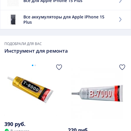
Все для Apple iPhone 15 Plus
телефон без дозарядки.
Заменить данный элемент советуем, если:
Все аккумуляторы для Apple iPhone 15
Plus
он быстро выдыхается;
сильно нагревается при зарядке;
он вздулся.
ПОДОБРАЛИ ДЛЯ ВАС
В дальнейшем использовать такой элемент опасно.
Инструмент для ремонта
390 руб.
220 руб.
В наличии