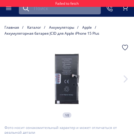
Failed to fetch
Найти запчасть для мобильного устройства
ть
Меню
Кор
Главная
Каталог
Аккумуляторы
Apple
Аккумуляторная батарея JCID для Apple iPhone 15 Plus
1/2
Фото носит ознакомительный характер и может отличаться от
реальной детали