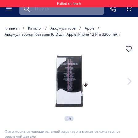
Failed to fetch
Найти запчасть для мобильного устройства
ть
Меню
Кор
Главная
Каталог
Аккумуляторы
Apple
Аккумуляторная батарея JCID для Apple iPhone 12 Pro 3200 mAh
1/3
Фото носит ознакомительный характер и может отличаться от
реальной детали