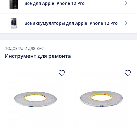
Все для Apple iPhone 12 Pro
телефон без подзарядки.
Заменить данный элемент необходимо, если:
Все аккумуляторы для Apple iPhone 12 Pro
он быстро разряжается;
сильно нагревается при зарядке;
он вздулся.
ПОДОБРАЛИ ДЛЯ ВАС
В дальнейшем использовать такой элемент не
Инструмент для ремонта
рекомендуется.