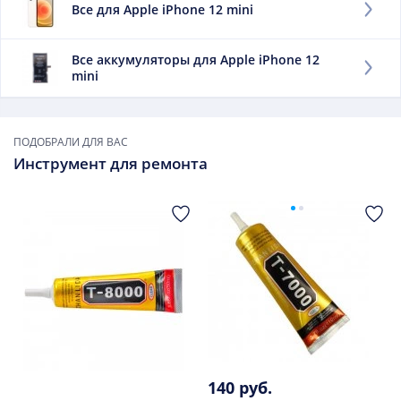
Все для Apple iPhone 12 mini
телефон без зарядки.
Заменить данный элемент нужно, если:
Все аккумуляторы для Apple iPhone 12
mini
он быстро садится;
сильно нагревается при зарядке;
он вздулся.
ПОДОБРАЛИ ДЛЯ ВАС
В дальнейшем использовать такой элемент
Инструмент для ремонта
нежелательно.
140 руб.