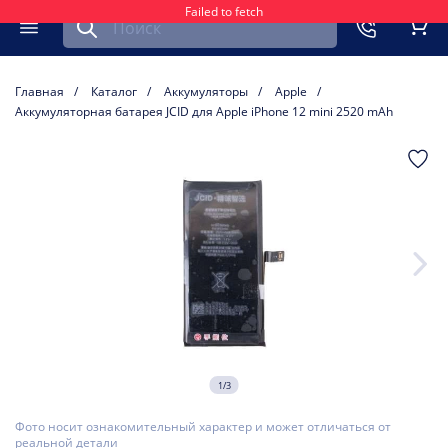
Failed to fetch
Найти запчасть для мобильного устройства
ть
Меню
Кор
Главная
Каталог
Аккумуляторы
Apple
Аккумуляторная батарея JCID для Apple iPhone 12 mini 2520 mAh
1/3
Фото носит ознакомительный характер и может отличаться от
реальной детали