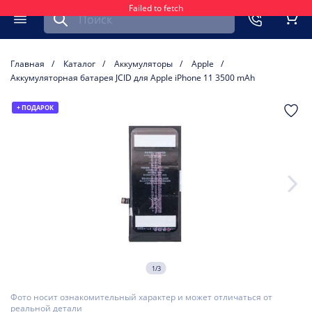
Failed to fetch
Найти запчасть для мобильного устройства
ть
Меню
Кор
Главная
Каталог
Аккумуляторы
Apple
Аккумуляторная батарея JCID для Apple iPhone 11 3500 mAh
+ ПОДАРОК
1/3
Фото носит ознакомительный характер и может отличаться от
реальной детали