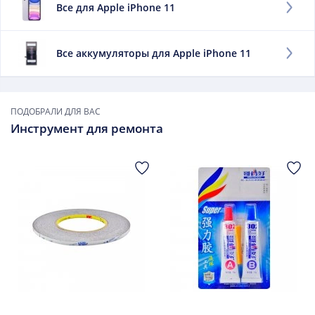
Все для Apple iPhone 11
телефон без подзарядки.
Заменить данный элемент необходимо, если:
Все аккумуляторы для Apple iPhone 11
он быстро разряжается;
сильно нагревается при зарядке;
он вздулся.
ПОДОБРАЛИ ДЛЯ ВАС
В дальнейшем использовать такой элемент не
Инструмент для ремонта
рекомендуется.