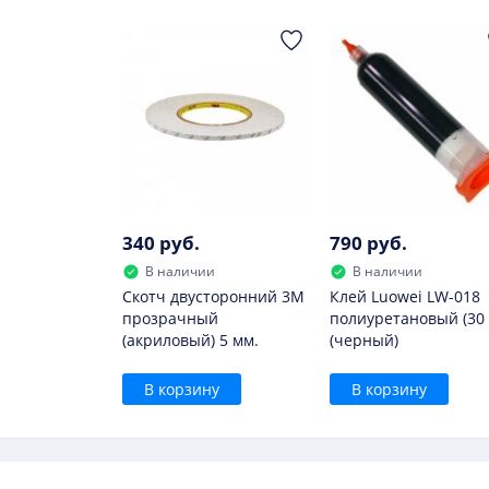
Заменить данный элемент придется, если:
он быстро утрачивает заряд;
сильно нагревается при зарядке;
он вздулся.
В дальнейшем использовать такой элемент н
340 руб.
790 руб.
В наличии
В наличии
Скотч двусторонний 3M
Клей Luowei LW-018
прозрачный
полиуретановый (30 
(акриловый) 5 мм.
(черный)
В корзину
В корзину