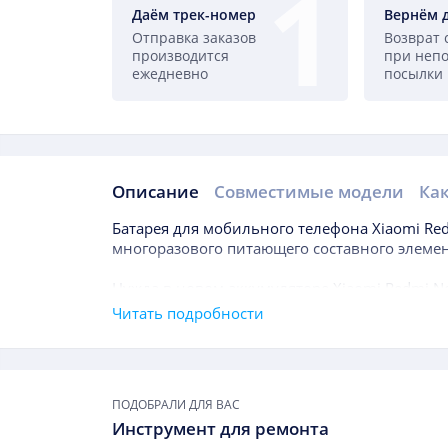
Даём трек-номер
Вернём 
Отправка заказов
Возврат 
производится
при неп
ежедневно
посылки
Описание
Совместимые модели
Как
Описание
Батарея для мобильного телефона
Xiaomi Re
многоразового питающего составного элемен
Нужда в новом аккумуляторе
Xiaomi Redmi No
может возникнуть даже в течение года после
Читать подробности
Как правило, длительность службы батареи 
приоритетным показателем, на который прид
Подборки товаров
измерения можно назвать мАч, что отражае
ПОДОБРАЛИ ДЛЯ ВАС
подпитки.
Инструмент для ремонта