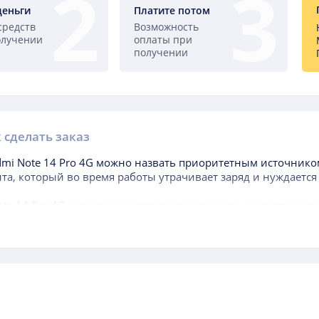
деньги
Платите потом
средств
Возможность
олучении
оплаты при
получении
 сделать заказ
dmi Note 14 Pro 4G
можно назвать приоритетным источником
та, который во время работы утрачивает заряд и нуждается
te 14 Pro 4G
актуализируется после определенного период
 покупки гаджета, когда аккумуляторная батарея, находящая
значительно меньше, чем самого аппарата.
ется обращать внимание при выборе данного составного эл
т уровень доступной энергии. Чем выше данный фактор, те