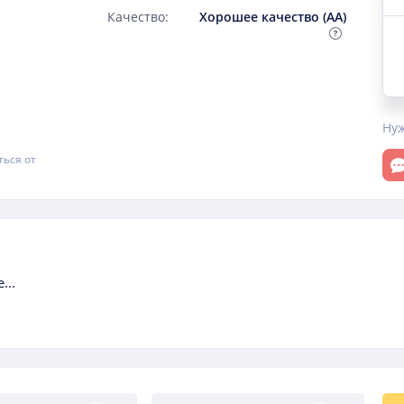
Качество:
Хорошее качество (AA)
Ну
От
ться от
...