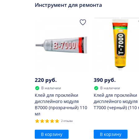
Инструмент для ремонта
Заменить данный элемент нужно, если:
он быстро садится;
сильно нагревается при зарядке;
он вздулся.
В дальнейшем использовать такой элемент 
220 руб.
390 руб.
В наличии
В наличии
Клей для проклейки
Клей для проклейки
дисплейного модуля
дисплейного модуля
B7000 (прозрачный) 110
T7000 (черный) (110 
мл
2 отзыва
В корзину
В корзину