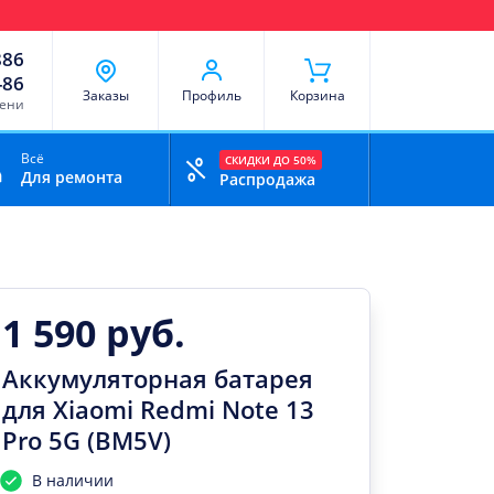
чи
Доставка и оплата
Скидки
Отзывы
Контакты
886
-86
Заказы
Профиль
Корзина
мени
Всё
СКИДКИ ДО 50%
Для ремонта
Распродажа
1 590 руб.
Аккумуляторная батарея
для Xiaomi Redmi Note 13
Pro 5G (BM5V)
В наличии