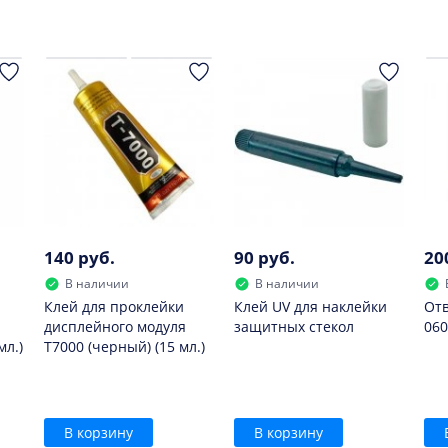
нежелательно.
140 руб.
90 руб.
20
В наличии
В наличии
Клей для проклейки
Клей UV для наклейки
От
дисплейного модуля
защитных стекол
060
мл.)
T7000 (черный) (15 мл.)
В корзину
В корзину