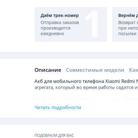
Даём трек-номер
Вернём 
Отправка заказов
Возврат 
производится
при неп
ежедневно
посылки
Описание
Совместимые модели
Как
Описание
Акб для мобильного телефона
Xiaomi Redmi 
агрегата, который во время работы садится 
Необходимость в новом аккумуляторе
Xiaomi
может случится даже в течение года после п
Читать подробности
Как правило, длительность эксплуатации ба
главным показателем, на который нужно обр
Подборки товаров
что отражает уровень доступной энергии. Ч
ПОДОБРАЛИ ДЛЯ ВАС