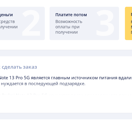
деньги
Платите потом
средств
Возможность
олучении
оплаты при
получении
 сделать заказ
Note 13 Pro 5G
является главным источником питания вдали
и нуждается в последующей подзарядке.
 Redmi Note 13 Pro 5G
случается после определенного пери
окупки гаджета, когда аккумуляторная батарея, находящаяся 
тареи значительно меньше, чем самого аппарата.
ащать внимание при выборе данного агрегата, является ем
ем выше данный индикатор, тем дольше работает мобильны