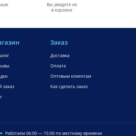
выше
Вы увидите их
в корзине
агазин
Заказ
алог
Доставка
зывы
Оплата
идки
Оптовым клиентам
 заказ
Как сделать заказ
г
Работаем 06:00 — 15:00 по местному времени