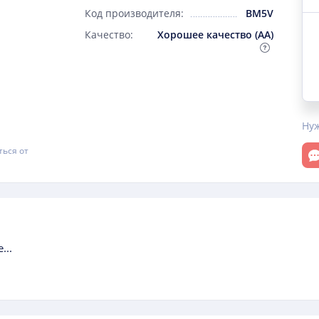
Код производителя:
BM5V
Качество:
Хорошее качество (AA)
Ну
От
ться от
...