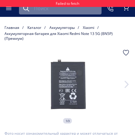
Failed to fetch
Найти запчасть для мобильного устройства
ть
Меню
Кор
Главная
Каталог
Аккумуляторы
Xiaomi
Аккумуляторная батарея для Xiaomi Redmi Note 13 5G (BN5P)
(Премиум)
1/3
Фото носит ознакомительный характер и может отличаться от