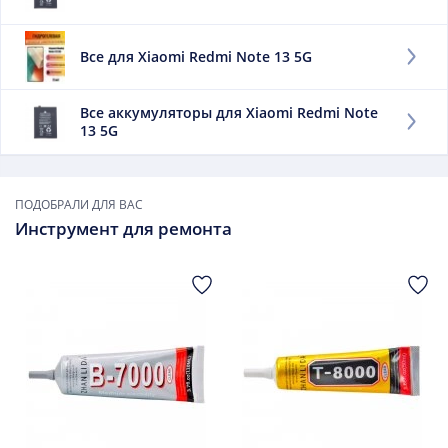
отражает уровень доступной энергии. Чем выше
данный элемент, тем дольше работает мобильный
Все для Xiaomi Redmi Note 13 5G
телефон без дозарядки.
Заменить данный элемент советуем, если:
Все аккумуляторы для Xiaomi Redmi Note
13 5G
он быстро выдыхается;
сильно нагревается при зарядке;
он вздулся.
ПОДОБРАЛИ ДЛЯ ВАС
В дальнейшем использовать такой элемент опасно.
Инструмент для ремонта