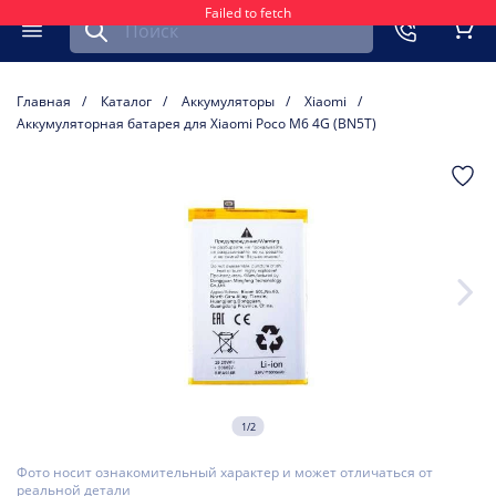
Failed to fetch
Найти запчасть для мобильного устройства
ть
Меню
Кор
Главная
Каталог
Аккумуляторы
Xiaomi
Аккумуляторная батарея для Xiaomi Poco M6 4G (BN5T)
1/2
Фото носит ознакомительный характер и может отличаться от
реальной детали