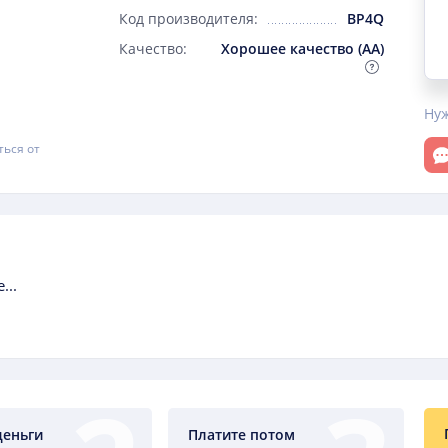
Код производителя:
BP4Q
Качество:
Хорошее качество (AA)
Ну
От
ться от
...
деньги
Платите потом