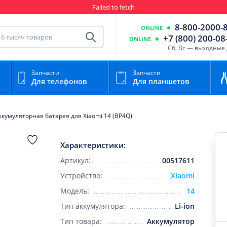
Failed to fetch
Гарантия
Пункты выда
8-800-2000-
ONLINE
сть для мобильного устройства
+7 (800) 200-08
ONLINE
Найти
Cб, Вс — выходные
Запчасти
Запчасти
Для телефонов
Для планшетов
ккумуляторная батарея для Xiaomi 14 (BP4Q)
Характеристики:
Артикул:
00517611
Устройство:
Xiaomi
Модель:
14
Тип аккумулятора:
Li-ion
Тип товара:
Аккумулятор