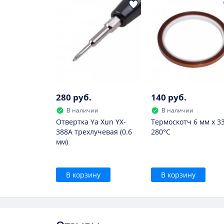
сильно нагревается при зарядке;
он вздулся.
В дальнейшем использовать такой элемент 
280 руб.
140 руб.
В наличии
В наличии
Отвертка Ya Xun YX-
Термоскотч 6 мм х 3
388A трехлучевая (0.6
280°С
мм)
В корзину
В корзину