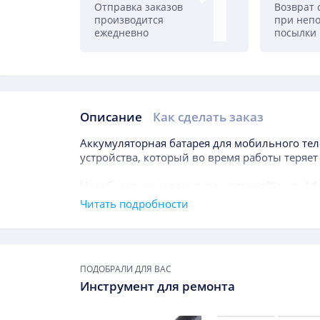
Отправка заказов
Возврат 
производится
при неп
ежедневно
посылки
Описание
Как сделать заказ
Описание
Аккумуляторная батарея для мобильного те
устройства, который во время работы теряет
Надобность в новом аккумуляторе
Xiaomi 14
даже в течение года после покупки гаджета, 
Читать подробности
эксплуатации батареи значительно меньше, 
ключевым показателем, на который требуетс
Подборки товаров
мАч, что отражает уровень доступной энер
ПОДОБРАЛИ ДЛЯ ВАС
Инструмент для ремонта
Заменить данный элемент рекомендуется, ес
он быстро теряет заряд;