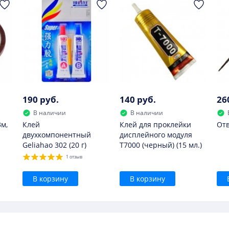
мы бы не советовали.
190 руб.
140 руб.
26
В наличии
В наличии
3м,
Клей
Клей для проклейки
Отв
двухкомпонентный
дисплейного модуля
Geliahao 302 (20 г)
T7000 (черный) (15 мл.)
1 отзыв
В корзину
В корзину