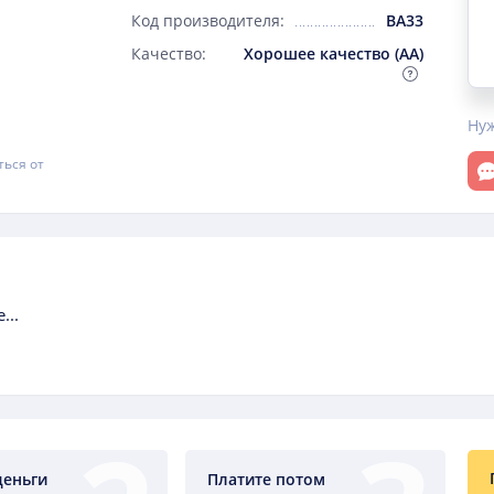
Код производителя:
BA33
Качество:
Хорошее качество (AA)
Ну
От
ться от
...
деньги
Платите потом