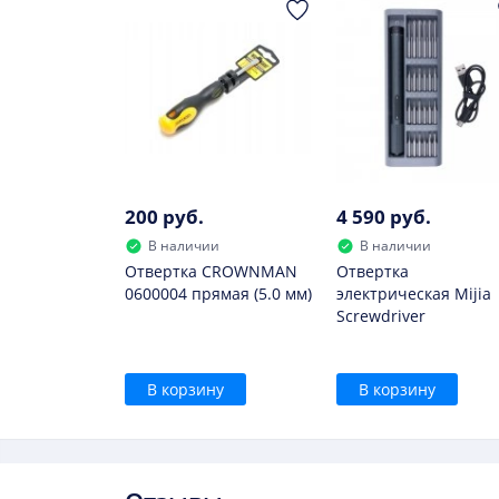
он быстро утрачивает заряд;
сильно нагревается при зарядке;
он вздулся.
В дальнейшем использовать такой элемент н
200 руб.
4 590 руб.
В наличии
В наличии
Отвертка CROWNMAN
Отвертка
0600004 прямая (5.0 мм)
электрическая Mijia
Screwdriver
В корзину
В корзину