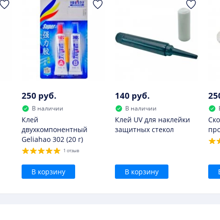
е следует.
250 руб.
140 руб.
25
В наличии
В наличии
Клей
Клей UV для наклейки
Ско
двухкомпонентный
защитных стекол
пр
Geliahao 302 (20 г)
1 отзыв
В корзину
В корзину