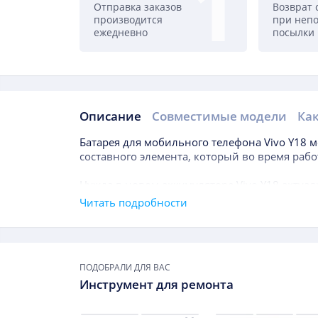
Отправка заказов
Возврат 
производится
при неп
ежедневно
посылки
Описание
Совместимые модели
Как
Описание
Батарея для мобильного телефона
Vivo Y18
м
составного элемента, который во время рабо
Нужда в новом аккумуляторе
Vivo Y18
актуал
даже в течение года после покупки гаджета, 
Читать подробности
длительность службы батареи значительно м
приоритетным показателем, на который прид
Подборки товаров
измерения можно назвать мАч, что отражае
ПОДОБРАЛИ ДЛЯ ВАС
подпитки.
Инструмент для ремонта
Заменить данный элемент придется, если: