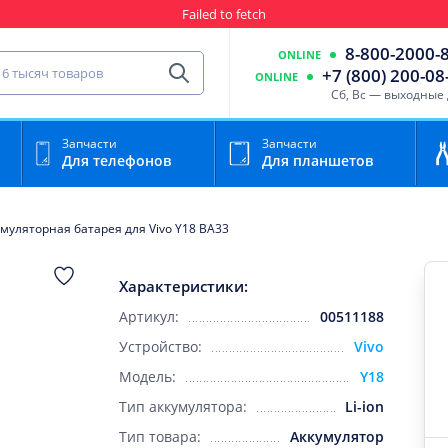
Failed to fetch
Гарантия
Пункты выда
8-800-2000-
ONLINE
сть для мобильного устройства
+7 (800) 200-08
ONLINE
Найти
Cб, Вс — выходные
Запчасти
Запчасти
Для телефонов
Для планшетов
муляторная батарея для Vivo Y18 BA33
Характеристики:
Артикул:
00511188
Устройство:
Vivo
Модель:
Y18
Тип аккумулятора:
Li-ion
Тип товара:
Аккумулятор