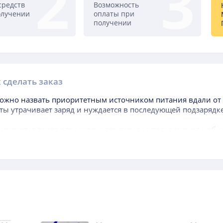
средств
Возможность
олучении
оплаты при
получении
 сделать заказ
ожно назвать приоритетным источником питания вдали от 
ты утрачивает заряд и нуждается в последующей подзарядке
изируется после определенного периода пользования моби
когда аккумуляторная батарея, находящаяся в комплекте, на
еньше, чем самого аппарата.
ется обращать внимание при выборе данного составного эл
т уровень доступной энергии. Чем выше данный фактор, те