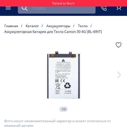
Failed to fetch
Найти запчасть для мобильного устройства
ть
Меню
Кор
Главная
Каталог
Аккумуляторы
Tecno
Аккумуляторная батарея для Tecno Camon 30 4G (BL-49VT)
1/3
Фото носит ознакомительный характер и может отличаться от
реальной детали