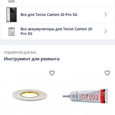
отражает уровень доступной энергии. Чем выше
данный элемент, тем дольше работает мобильный
Все для Tecno Camon 20 Pro 5G
телефон без дозарядки.
Заменить данный элемент советуем, если:
Все аккумуляторы для Tecno Camon 20
Pro 5G
он быстро выдыхается;
сильно нагревается при зарядке;
он вздулся.
ПОДОБРАЛИ ДЛЯ ВАС
В дальнейшем использовать такой элемент опасно.
Инструмент для ремонта