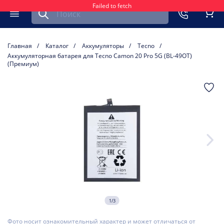
Failed to fetch
Найти запчасть для мобильного устройства
ть
Меню
Кор
Главная
Каталог
Аккумуляторы
Tecno
Аккумуляторная батарея для Tecno Camon 20 Pro 5G (BL-49OT)
(Премиум)
1/3
Фото носит ознакомительный характер и может отличаться от