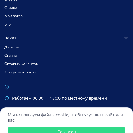
Скидки
Мой заказ
Блог
Заказ
Доставка
Оплата
Оптовым клиентам
Как сделать заказ
Работаем 06:00 — 15:00 по местному времени
Мы используем
файлы cookie
, чтобы улучшить сайт для
вас
Сбербанк
Mastercard
Visa
Яндекс.Деньги
Qiwi
Согласен
© 2016 — 2026 Все права зарегистрированы ООО «ФиксМобайл»