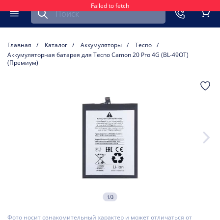
Failed to fetch
Найти запчасть для мобильного устройства
ть
Меню
Кор
Главная
Каталог
Аккумуляторы
Tecno
Аккумуляторная батарея для Tecno Camon 20 Pro 4G (BL-49OT)
(Премиум)
1/3
Фото носит ознакомительный характер и может отличаться от