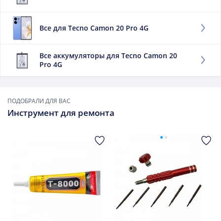
элемента, является емкость. Единицей измерения
можно назвать мАч, что отражает уровень доступной
Все для Tecno Camon 20 Pro 4G
энергии. Чем выше данный фактор, тем дольше
работает мобильный телефон без подпитки.
Все аккумуляторы для Tecno Camon 20
Заменить данный элемент придется, если:
Pro 4G
он быстро утрачивает заряд;
сильно нагревается при зарядке;
он вздулся.
ПОДОБРАЛИ ДЛЯ ВАС
Инструмент для ремонта
В дальнейшем использовать такой элемент не следует.