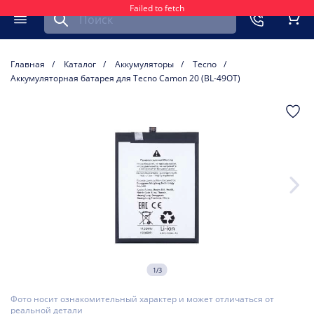
Failed to fetch
Найти запчасть для мобильного устройства
ть
Меню
Кор
Главная
Каталог
Аккумуляторы
Tecno
Аккумуляторная батарея для Tecno Camon 20 (BL-49OT)
1/3
Фото носит ознакомительный характер и может отличаться от
реальной детали