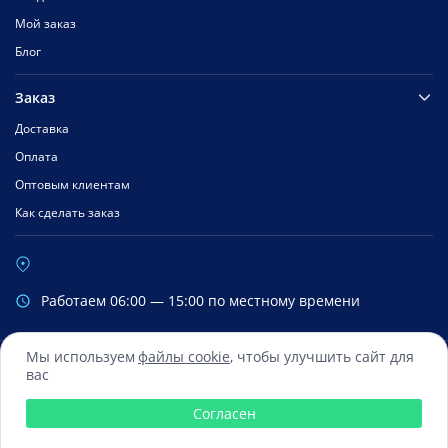
Мой заказ
Блог
Заказ
Доставка
Оплата
Оптовым клиентам
Как сделать заказ
Работаем 06:00 — 15:00 по местному времени
Мы используем
файлы cookie
, чтобы улучшить сайт для
вас
Сбербанк
Mastercard
Visa
Яндекс.Деньги
Qiwi
Согласен
© 2016 — 2026 Все права зарегистрированы ООО «ФиксМобайл»