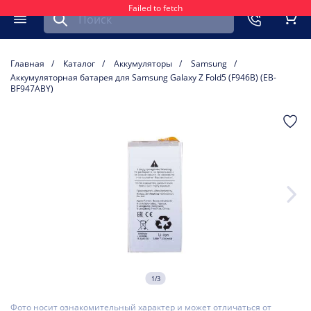
Failed to fetch
Найти запчасть для мобильного устройства
ть
Меню
Кор
Главная
Каталог
Аккумуляторы
Samsung
Аккумуляторная батарея для Samsung Galaxy Z Fold5 (F946B) (EB-
BF947ABY)
1/3
Фото носит ознакомительный характер и может отличаться от