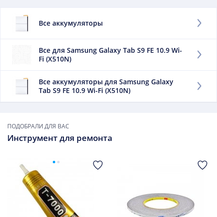
Подборки товаров
приоритетным показателем, на который придется
Все аккумуляторы
обращать внимание при выборе данного составного
элемента, является емкость. Единицей измерения
можно назвать мАч, что отражает уровень доступной
Все для Samsung Galaxy Tab S9 FE 10.9 Wi-
энергии. Чем выше данный фактор, тем дольше
Fi (X510N)
работает мобильный телефон без подпитки. Данный
товар высокого качество (AAA)
Все аккумуляторы для Samsung Galaxy
Tab S9 FE 10.9 Wi-Fi (X510N)
Заменить данный элемент придется, если:
он быстро утрачивает заряд;
сильно нагревается при зарядке;
ПОДОБРАЛИ ДЛЯ ВАС
он вздулся.
Инструмент для ремонта
В дальнейшем использовать такой элемент не следует.