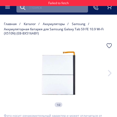
Failed to fetch
Найти запчасть для мобильного устройства
ть
Меню
Кор
Главная
Каталог
Аккумуляторы
Samsung
Аккумуляторная батарея для Samsung Galaxy Tab S9 FE 10.9 Wi-Fi
(X510N) (EB-BX516ABY)
1/2
Фото носит ознакомительный характер и может отличаться от