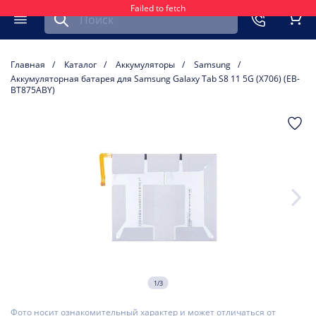
Failed to fetch
Найти запчасть для мобильного устройства
ть
Меню
Кор
Главная
Каталог
Аккумуляторы
Samsung
Аккумуляторная батарея для Samsung Galaxy Tab S8 11 5G (X706) (EB-
BT875ABY)
1/3
Фото носит ознакомительный характер и может отличаться от