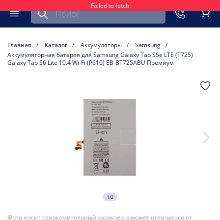
Failed to fetch
Найти запчасть для мобильного устройства
ть
Меню
Кор
Главная
Каталог
Аккумуляторы
Samsung
Аккумуляторная батарея для Samsung Galaxy Tab S5e LTE (T725)
Galaxy Tab S6 Lite 10.4 Wi-Fi (P610) EB-BT725ABU Премиум
1/2
Фото носит ознакомительный характер и может отличаться от