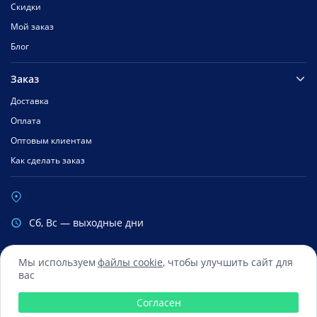
Скидки
Мой заказ
Блог
Заказ
Доставка
Оплата
Оптовым клиентам
Как сделать заказ
Cб, Вс — выходные дни
Мы используем
файлы cookie
, чтобы улучшить сайт для
вас
Сбербанк
Mastercard
Visa
Яндекс.Деньги
Qiwi
Согласен
© 2016 — 2026 Все права зарегистрированы ООО «ФиксМобайл»