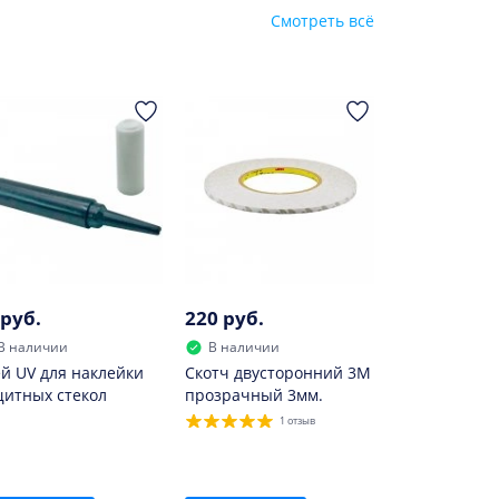
бильный телефон без подзарядки. Данный
Смотреть всё
 руб.
220 руб.
В наличии
В наличии
й UV для наклейки
Скотч двусторонний 3M
итных стекол
прозрачный 3мм.
1 отзыв