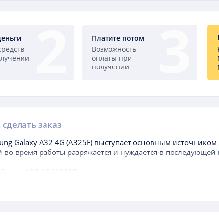
деньги
Платите потом
средств
Возможность
олучении
оплаты при
получении
 сделать заказ
ung Galaxy A32 4G (A325F)
выступает основным источником п
 во время работы разряжается и нуждается в последующей 
Galaxy A32 4G (A325F)
возникает после определенного пери
покупки гаджета, когда аккумуляторная батарея, находящаяс
бы батареи значительно меньше, чем самого аппарата.
обращать внимание при выборе данного элемента, являетс