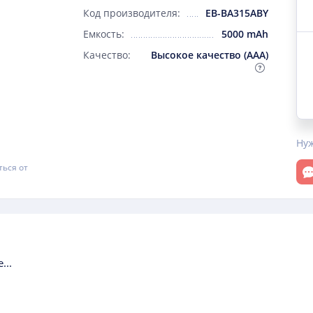
Код производителя:
EB-BA315ABY
Емкость:
5000 mAh
Качество:
Высокое качество (AAA)
Ну
От
ться от
...