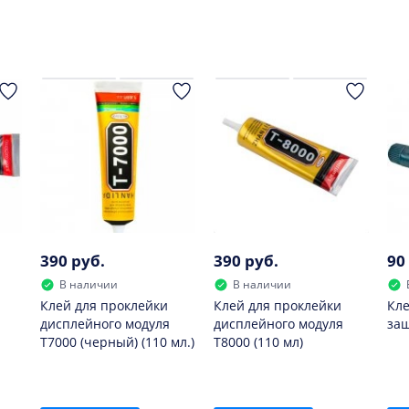
ии. Чем выше данный показатель, тем дольше работает мо
:
е рекомендуется.
390 руб.
390 руб.
90
В наличии
В наличии
Клей для проклейки
Клей для проклейки
Кле
дисплейного модуля
дисплейного модуля
защ
T7000 (черный) (110 мл.)
T8000 (110 мл)