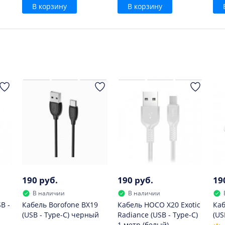
В корзину
В корзину
190 руб.
190 руб.
19
В наличии
В наличии
B -
Кабель Borofone BX19
Кабель HOCO X20 Exotic
Каб
(USB - Type-C) черный
Radiance (USB - Type-C)
(US
1 метр (белый)