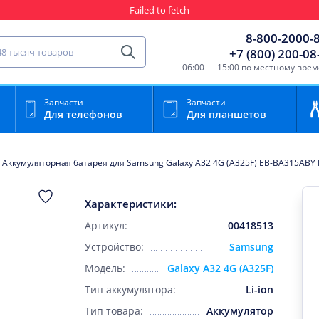
Failed to fetch
Гарантия
Пункты выда
8-800-2000-
сть для мобильного устройства
+7 (800) 200-08
Найти
06:00 — 15:00 по местному вре
Запчасти
Запчасти
Для телефонов
Для планшетов
Аккумуляторная батарея для Samsung Galaxy A32 4G (A325F) EB-BA315AB
Характеристики:
Артикул:
00418513
Устройство:
Samsung
Модель:
Galaxy A32 4G (A325F)
Тип аккумулятора:
Li-ion
Тип товара:
Аккумулятор