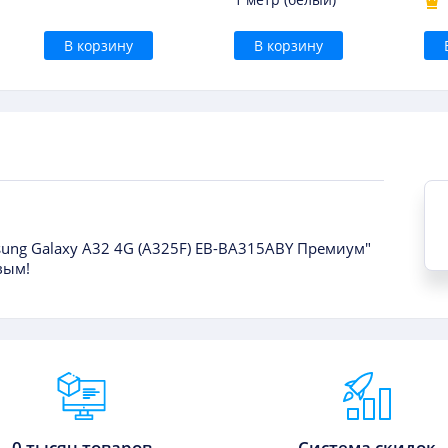
В корзину
В корзину
sung Galaxy A32 4G (A325F) EB-BA315ABY Премиум"
вым!
0 тысяч товаров
Система скидок