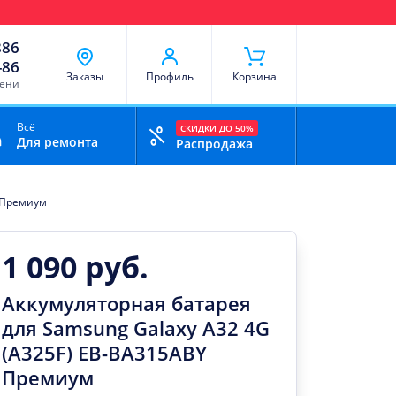
чи
Доставка и оплата
Скидки
Отзывы
Контакты
886
-86
Заказы
Профиль
Корзина
мени
Всё
СКИДКИ ДО 50%
Для ремонта
Распродажа
Y Премиум
1 090 руб.
Аккумуляторная батарея
для Samsung Galaxy A32 4G
(A325F) EB-BA315ABY
Премиум