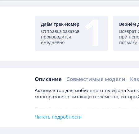
Даём трек-номер
Вернём 
Отправка заказов
Возврат 
производится
при неп
ежедневно
посылки
Описание
Совместимые модели
Как
Описание
Аккумулятор для мобильного телефона
Sams
многоразового питающего элемента, который
Потребность в новом аккумуляторе
Samsung 
может произойти даже в течение года после 
Читать подробности
Как правило, продолжительность срока служ
Основным показателем, на который следует 
Подборки товаров