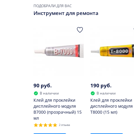
мАч, что отражает уровень доступной энерг
ПОДОБРАЛИ ДЛЯ ВАС
товар высокого качество (AAA)
Инструмент для ремонта
Заменить данный элемент необходимо, если
он быстро разряжается;
сильно нагревается при зарядке;
он вздулся.
В дальнейшем использовать такой элемент н
90 руб.
190 руб.
В наличии
В наличии
Клей для проклейки
Клей для проклейки
дисплейного модуля
дисплейного модуля
B7000 (прозрачный) 15
T8000 (15 мл)
мл
2 отзыва