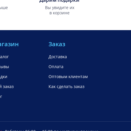
выше
Вы увидите их
в корзине
агазин
Заказ
алог
Доставка
зывы
Оплата
идки
Оптовым клиентам
 заказ
Как сделать заказ
г