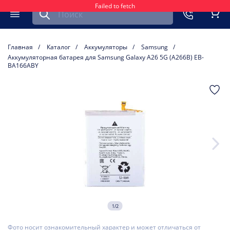
Failed to fetch
Найти запчасть для мобильного устройства
ть
Меню
Кор
Главная
Каталог
Аккумуляторы
Samsung
Аккумуляторная батарея для Samsung Galaxy A26 5G (A266B) EB-
BA166ABY
1/2
Фото носит ознакомительный характер и может отличаться от