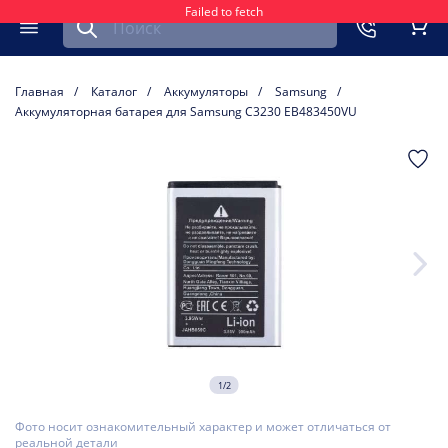
Failed to fetch
Найти запчасть для мобильного устройства
ть
Меню
Кор
Главная
Каталог
Аккумуляторы
Samsung
Аккумуляторная батарея для Samsung C3230 EB483450VU
1/2
Фото носит ознакомительный характер и может отличаться от
реальной детали