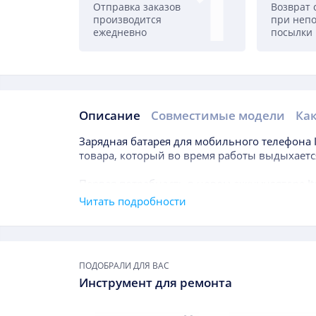
Отправка заказов
Возврат 
производится
при неп
ежедневно
посылки
Описание
Совместимые модели
Как
Описание
Зарядная батарея для мобильного телефона
товара, который во время работы выдыхаетс
Первая потребность в новом аккумуляторе
I
Это может потребоваться даже в течение год
Читать подробности
строя. Как правило, время пользования бата
важнейшим показателем, на который важно 
Подборки товаров
что отражает уровень доступной энергии. Ч
ПОДОБРАЛИ ДЛЯ ВАС
Инструмент для ремонта
Заменить данный элемент советуем, если:
он быстро выдыхается;