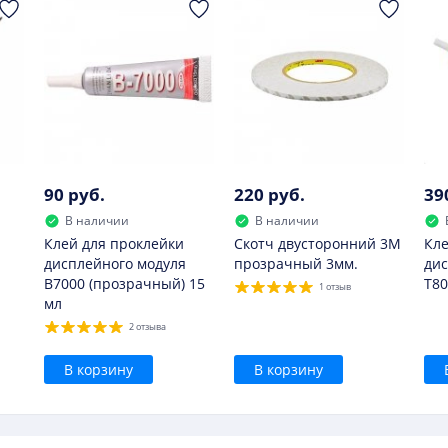
пасно.
90 руб.
220 руб.
39
В наличии
В наличии
Клей для проклейки
Скотч двусторонний 3M
Кле
дисплейного модуля
прозрачный 3мм.
дис
B7000 (прозрачный) 15
T80
1 отзыв
мл
2 отзыва
В корзину
В корзину