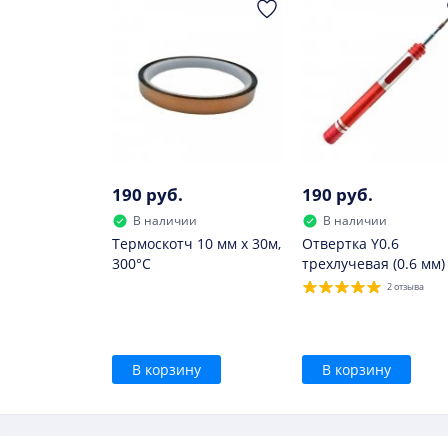
сильно нагревается при зарядке;
он вздулся.
В дальнейшем использовать такой элемент о
190 руб.
190 руб.
В наличии
В наличии
Термоскотч 10 мм х 30м,
Отвертка Y0.6
300°С
трехлучевая (0.6 мм)
2 отзыва
В корзину
В корзину