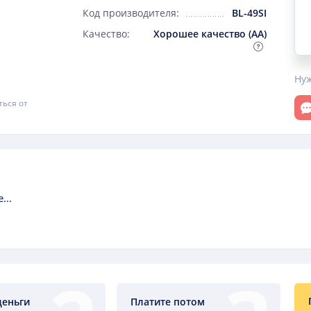
Код производителя:
BL-49SI
Качество:
Хорошее качество (AA)
Ну
От
ться от
...
деньги
Платите потом