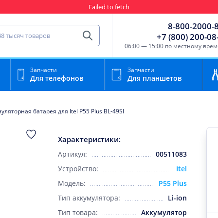
Failed to fetch
Гарантия
Пункты выда
8-800-2000-
сть для мобильного устройства
+7 (800) 200-08
Найти
06:00 — 15:00 по местному вре
Запчасти
Запчасти
Для телефонов
Для планшетов
уляторная батарея для Itel P55 Plus BL-49SI
Характеристики:
Артикул:
00511083
Устройство:
Itel
Модель:
P55 Plus
Тип аккумулятора:
Li-ion
Тип товара:
Аккумулятор