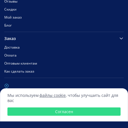
Отзывы
Скидки
Мой заказ
Блог
Заказ
Доставка
Оплата
Оптовым клиентам
Как сделать заказ
Мы используем
файлы cookie
, чтобы улучшить сайт для
Работаем 06:00 — 15:00 по местному времени
вас
Согласен
Сбербанк
Mastercard
Visa
Яндекс.Деньги
Qiwi