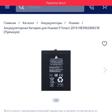
Failed to fetch
Найти запчасть для мобильного устройства
ть
Меню
Кор
Главная
Каталог
Аккумуляторы
Huawei
Аккумуляторная батарея для Huawei P Smart 2019 HB396286ECW
(Премиум)
1/3
Фото носит ознакомительный характер и может отличаться от