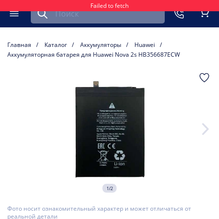
Failed to fetch
Найти запчасть для мобильного устройства
ть
Меню
Кор
Главная
Каталог
Аккумуляторы
Huawei
Аккумуляторная батарея для Huawei Nova 2s HB356687ECW
1/2
Фото носит ознакомительный характер и может отличаться от
реальной детали