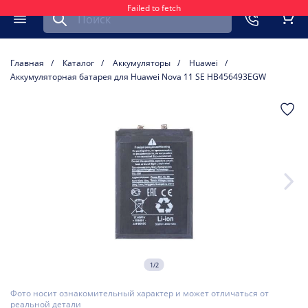
Failed to fetch
Найти запчасть для мобильного устройства
ть
Меню
Кор
Главная
Каталог
Аккумуляторы
Huawei
Аккумуляторная батарея для Huawei Nova 11 SE HB456493EGW
1/2
Фото носит ознакомительный характер и может отличаться от
реальной детали