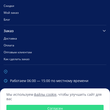
Скидки
Мой заказ
Блог
Заказ
Доставка
Оплата
Оптовым клиентам
Как сделать заказ
Работаем 06:00 — 15:00 по местному времени
Мы используем
файлы cookie
, чтобы улучшить сайт для
вас
Сбербанк
Mastercard
Visa
Яндекс.Деньги
Qiwi
Согласен
© 2016 — 2026 Все права зарегистрированы ООО «ФиксМобайл»