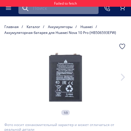
Failed to fetch
Найти запчасть для мобильного устройства
ть
Меню
Кор
Главная
Каталог
Аккумуляторы
Huawei
Аккумуляторная батарея для Huawei Nova 10 Pro (HB506593EFW)
1/3
Фото носит ознакомительный характер и может отличаться от
реальной детали