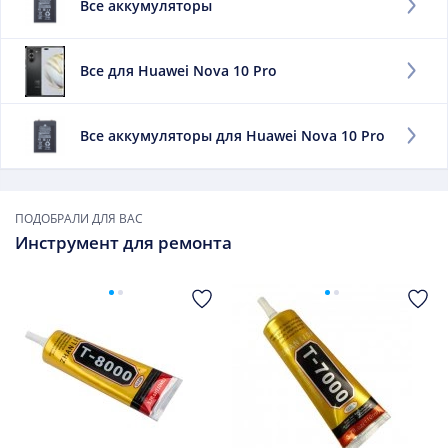
Все аккумуляторы
емкость. Единицей измерения значится мАч, что
отражает уровень доступной энергии. Чем выше
данный элемент, тем дольше работает мобильный
Все для Huawei Nova 10 Pro
телефон без дозарядки.
Заменить данный элемент советуем, если:
Все аккумуляторы для Huawei Nova 10 Pro
он быстро выдыхается;
сильно нагревается при зарядке;
он вздулся.
ПОДОБРАЛИ ДЛЯ ВАС
В дальнейшем использовать такой элемент опасно.
Инструмент для ремонта