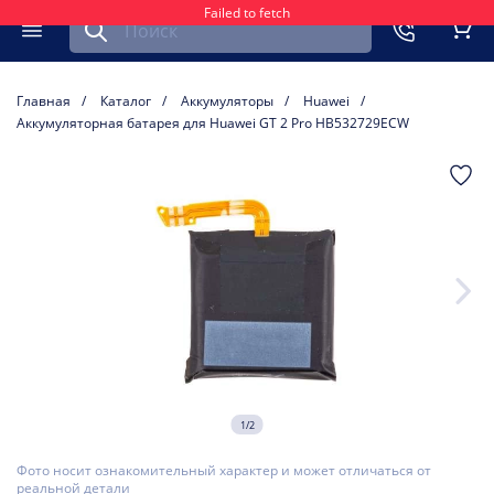
Failed to fetch
Найти запчасть для мобильного устройства
ть
Меню
Кор
Главная
Каталог
Аккумуляторы
Huawei
Аккумуляторная батарея для Huawei GT 2 Pro HB532729ECW
1/2
Фото носит ознакомительный характер и может отличаться от
реальной детали