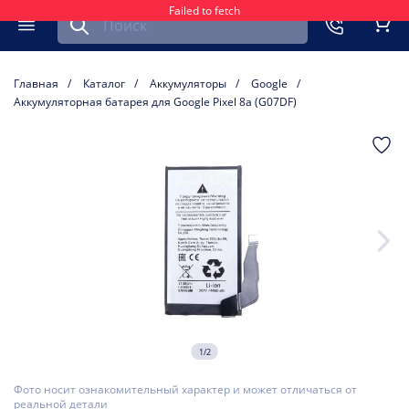
Failed to fetch
Найти запчасть для мобильного устройства
ть
Меню
Кор
Главная
Каталог
Аккумуляторы
Google
Аккумуляторная батарея для Google Pixel 8a (G07DF)
1/2
Фото носит ознакомительный характер и может отличаться от
реальной детали