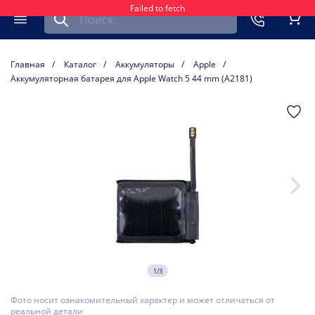
Failed to fetch
Найти запчасть для мобильного устройства
ть
Меню
Кор
Главная
Каталог
Аккумуляторы
Apple
Аккумуляторная батарея для Apple Watch 5 44 mm (A2181)
1/3
Фото носит ознакомительный характер и может отличаться от
реальной детали