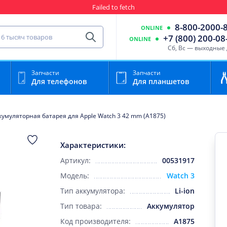
Failed to fetch
Гарантия
Пункты выда
8-800-2000-
ONLINE
сть для мобильного устройства
+7 (800) 200-08
ONLINE
Найти
Cб, Вс — выходные
Запчасти
Запчасти
Для телефонов
Для планшетов
кумуляторная батарея для Apple Watch 3 42 mm (A1875)
Характеристики:
Артикул:
00531917
Модель:
Watch 3
Тип аккумулятора:
Li-ion
Тип товара:
Аккумулятор
Код производителя:
A1875