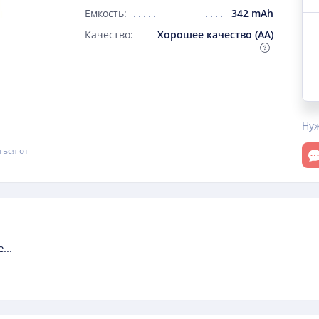
Емкость:
342 mAh
Качество:
Хорошее качество (AA)
Ну
От
ться от
...