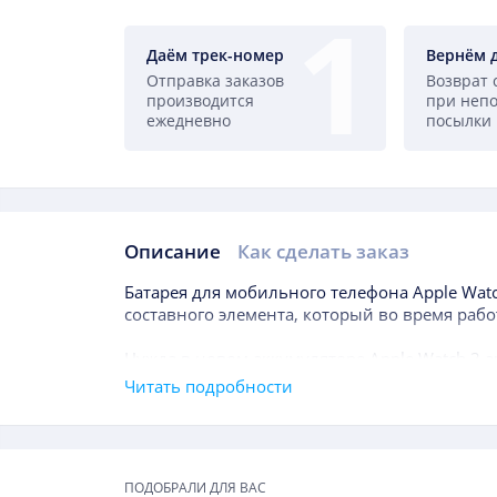
Даём трек-номер
Вернём 
Отправка заказов
Возврат 
производится
при неп
ежедневно
посылки
Описание
Как сделать заказ
Описание
Батарея для мобильного телефона
Apple Wat
составного элемента, который во время рабо
Нужда в новом аккумуляторе
Apple Watch 3
а
возникнуть даже в течение года после покуп
Читать подробности
правило, длительность службы батареи знач
приоритетным показателем, на который прид
Подборки товаров
измерения можно назвать мАч, что отражае
ПОДОБРАЛИ ДЛЯ ВАС
подпитки.