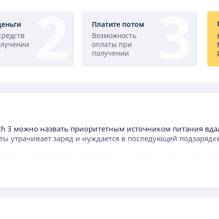
деньги
Платите потом
средств
Возможность
олучении
оплаты при
получении
ch 3
можно назвать приоритетным источником питания вдал
ты утрачивает заряд и нуждается в последующей подзарядке
ктуализируется после определенного периода пользования
ки гаджета, когда аккумуляторная батарея, находящаяся в ко
ительно меньше, чем самого аппарата.
ется обращать внимание при выборе данного составного эл
т уровень доступной энергии. Чем выше данный фактор, те