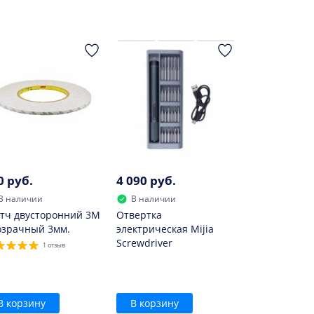
0 руб.
4 090 руб.
В наличии
В наличии
тч двусторонний 3M
Отвертка
озрачный 3мм.
электрическая Mijia
Screwdriver
1 отзыв
В корзину
В корзину