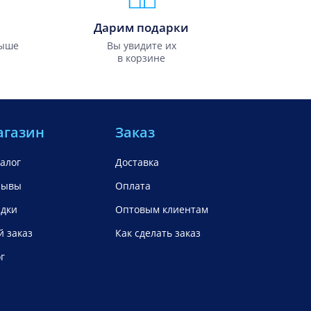
Дарим подарки
выше
Вы увидите их
в корзине
агазин
Заказ
алог
Доставка
зывы
Оплата
идки
Оптовым клиентам
 заказ
Как сделать заказ
г