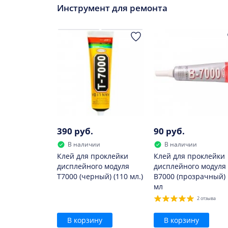
Инструмент для ремонта
Заменить данный элемент придется, если:
он быстро утрачивает заряд;
сильно нагревается при зарядке;
он вздулся.
В дальнейшем использовать такой элемент н
390 руб.
90 руб.
В наличии
В наличии
Клей для проклейки
Клей для проклейки
дисплейного модуля
дисплейного модуля
T7000 (черный) (110 мл.)
B7000 (прозрачный) 
мл
2 отзыва
В корзину
В корзину