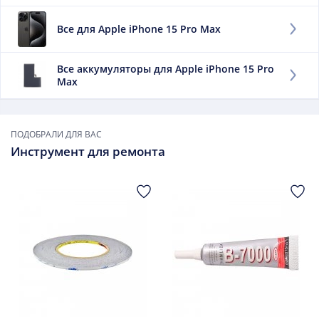
элемента, является емкость. Единицей измерения
можно назвать мАч, что отражает уровень доступной
Все для Apple iPhone 15 Pro Max
энергии. Чем выше данный фактор, тем дольше
работает мобильный телефон без подпитки. Данный
товар высокого качество (AAA)
Все аккумуляторы для Apple iPhone 15 Pro
Max
Заменить данный элемент придется, если:
он быстро утрачивает заряд;
сильно нагревается при зарядке;
ПОДОБРАЛИ ДЛЯ ВАС
он вздулся.
Инструмент для ремонта
В дальнейшем использовать такой элемент не следует.