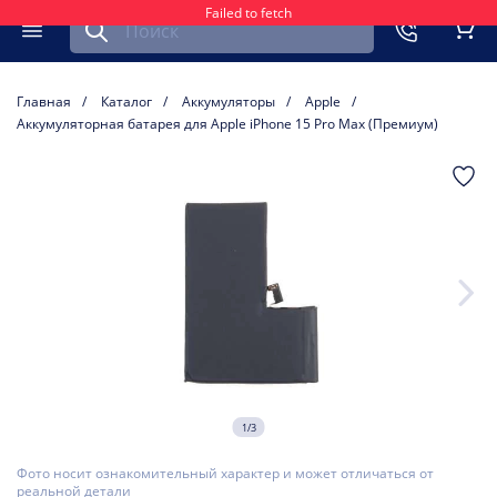
Failed to fetch
Найти запчасть для мобильного устройства
ть
Меню
Кор
Главная
Каталог
Аккумуляторы
Apple
Аккумуляторная батарея для Apple iPhone 15 Pro Max (Премиум)
1/3
Фото носит ознакомительный характер и может отличаться от
реальной детали