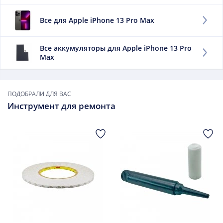
отражает уровень доступной энергии. Чем выше
данный элемент, тем дольше работает мобильный
Все для Apple iPhone 13 Pro Max
телефон без дозарядки. Данный товар высокого
качество (AAA)
Все аккумуляторы для Apple iPhone 13 Pro
Заменить данный элемент советуем, если:
Max
он быстро выдыхается;
сильно нагревается при зарядке;
он вздулся.
ПОДОБРАЛИ ДЛЯ ВАС
Инструмент для ремонта
В дальнейшем использовать такой элемент опасно.