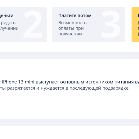
деньги
Платите потом
средств
Возможность
олучении
оплаты при
получении
 iPhone 13 mini
выступает основным источником питания вд
ты разряжается и нуждается в последующей подзарядке.
hone 13 mini
возникает после определенного периода польз
и гаджета, когда аккумуляторная батарея, находящаяся в ком
атареи значительно меньше, чем самого аппарата.
обращать внимание при выборе данного элемента, являетс
ии. Чем выше данный показатель, тем дольше работает моб