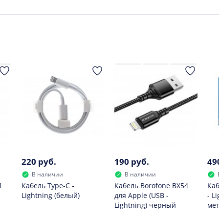
220 руб.
190 руб.
49
В наличии
В наличии
1
Кабель Type-C -
Кабель Borofone BX54
Каб
Lightning (белый)
для Apple (USB -
- L
Lightning) черный
мет