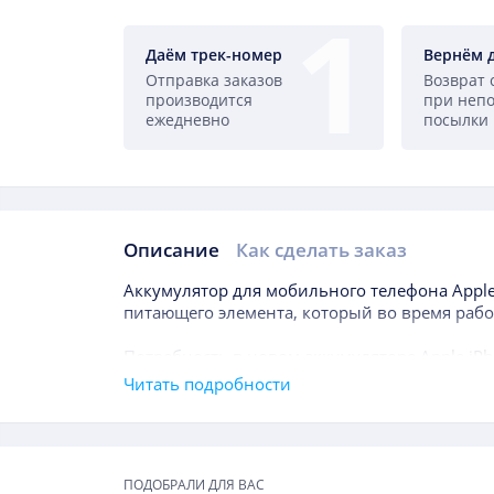
Даём трек-номер
Вернём 
Отправка заказов
Возврат 
производится
при неп
ежедневно
посылки
Описание
Как сделать заказ
Описание
Аккумулятор для мобильного телефона
Apple
питающего элемента, который во время рабо
Потребность в новом аккумуляторе
Apple iP
произойти даже в течение года после покупк
Читать подробности
правило, продолжительность срока службы б
Основным показателем, на который следует 
Подборки товаров
мАч, что отражает уровень доступной энерг
ПОДОБРАЛИ ДЛЯ ВАС