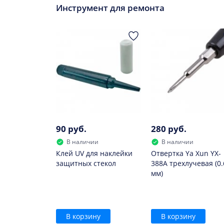
Инструмент для ремонта
Заменить данный элемент необходимо, если
он быстро разряжается;
сильно нагревается при зарядке;
он вздулся.
В дальнейшем использовать такой элемент н
90 руб.
280 руб.
В наличии
В наличии
Клей UV для наклейки
Отвертка Ya Xun YX-
защитных стекол
388A трехлучевая (0.
мм)
В корзину
В корзину