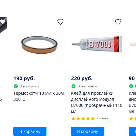
:
е рекомендуется.
190 руб.
220 руб.
90
В наличии
В наличии
Термоскотч 10 мм х 30м,
Клей для проклейки
Кле
6
300°С
дисплейного модуля
дис
B7000 (прозрачный) 110
B70
мл
мл
2 отзыва
В корзину
В корзину