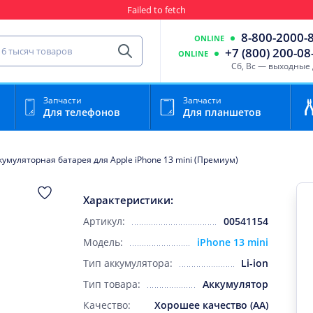
Failed to fetch
Гарантия
Пункты выда
8-800-2000-
ONLINE
сть для мобильного устройства
+7 (800) 200-08
ONLINE
Найти
Cб, Вс — выходные
Запчасти
Запчасти
Для телефонов
Для планшетов
кумуляторная батарея для Apple iPhone 13 mini (Премиум)
Характеристики:
Артикул:
00541154
Модель:
iPhone 13 mini
Тип аккумулятора:
Li-ion
Тип товара:
Аккумулятор
Качество:
Хорошее качество (AA)