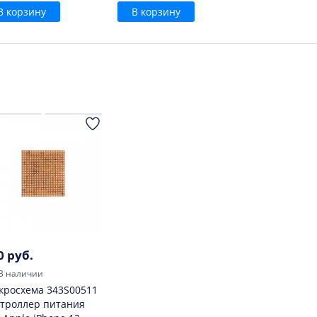
В корзину
В корзину
0 руб.
В наличии
кросхема 343S00511
троллер питания